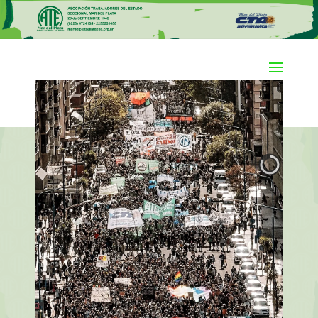
Horario de Atención
de 8 a 15hs
0
1
2